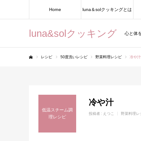
Home
luna＆solクッキングとは
luna&solクッキング
心と体
レシピ
50度洗いレシピ
野菜料理レシピ
冷や汁
ホーム
冷や汁
低温スチーム調
投稿者 :
えつこ
野菜料理レ
理レシピ