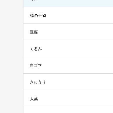
鯵の干物
豆腐
くるみ
白ゴマ
きゅうり
大葉