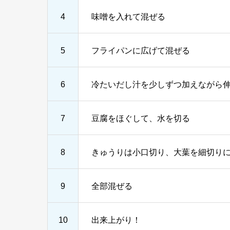
4
味噌を入れて混ぜる
5
フライパンに広げて混ぜる
6
冷たいだし汁を少しずつ加えながら
7
豆腐をほぐして、水を切る
8
きゅうりは小口切り、大葉を細切り
9
全部混ぜる
10
出来上がり！