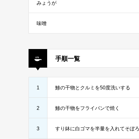
みょうが
味噌
手順一覧
1
鯵の干物とクルミを50度洗いする
2
鯵の干物をフライパンで焼く
3
すり鉢に白ゴマを半量を入れてそぼ