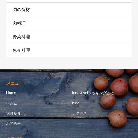
旬の食材
肉料理
野菜料理
魚介料理
メニュー
Home
luna＆solクッキングとは
レシピ
blog
講師紹介
アクセス
お問合せ