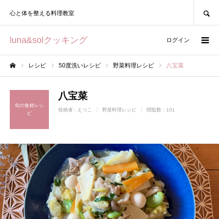
SEARCH
心と体を整える料理教室
luna&solクッキング
ログイン
レシピ
50度洗いレシピ
野菜料理レシピ
八宝菜
ホーム
八宝菜
旬の食材レシ
投稿者 :
えつこ
野菜料理レシピ
閲覧数：101
ピ