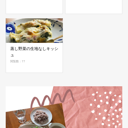
蒸し野菜の生地なしキッシ
ュ
閲覧数：77