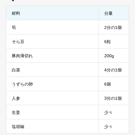
材料
分量
筍
2分の1個
そら豆
6粒
豚肉薄切れ
200g
白菜
4分の1個
うずらの卵
6個
人参
3分の1個
生姜
少々
塩胡椒
少々