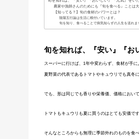
旬を知れば、『安い』『おいしい』『元気』をい
農家や漁師さんのためにも『旬を食べる』ことは
【知ってる？】旬の食材のパワーとは？
陰陽五行論は生活に根付いています。
旬を知り、食べることで病気知らずの人生を送れま
旬を知れば、『安い』『お
スーパーに行けば、1年中変わらず、食材が手に
夏野菜の代表であるトマトやキュウリでも真冬
でも、形は同じでも香りや栄養価、価格におい
トマトもキュウリも夏に買うのはとても安価で
そんなところからも無理に季節外れのものを食