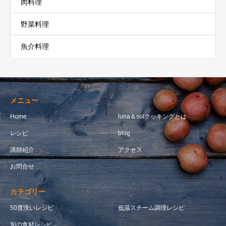
肉料理
野菜料理
魚介料理
メニュー
Home
luna＆solクッキングとは
レシピ
blog
講師紹介
アクセス
お問合せ
カテゴリー
50度洗いレシピ
低温スチーム調理レシピ
旬の食材レシピ