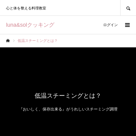
SEARCH
心と体を整える料理教室
luna&solクッキング
ログイン
低温スチーミングとは？
ホーム
低温スチーミングとは？
『おいしく、保存出来る』がうれしいスチーミング調理